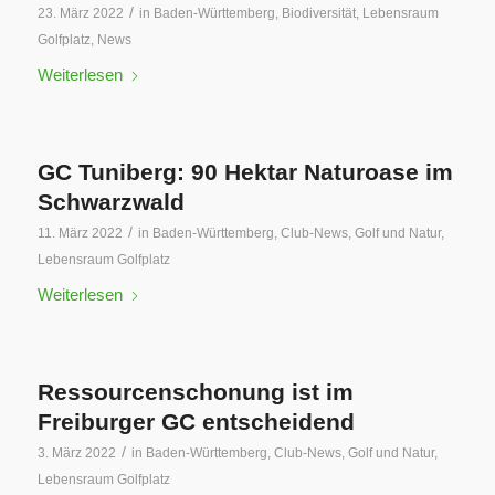
/
23. März 2022
in
Baden-Württemberg
,
Biodiversität
,
Lebensraum
Golfplatz
,
News
Weiterlesen
GC Tuniberg: 90 Hektar Naturoase im
Schwarzwald
/
11. März 2022
in
Baden-Württemberg
,
Club-News
,
Golf und Natur
,
Lebensraum Golfplatz
Weiterlesen
Ressourcenschonung ist im
Freiburger GC entscheidend
/
3. März 2022
in
Baden-Württemberg
,
Club-News
,
Golf und Natur
,
Lebensraum Golfplatz