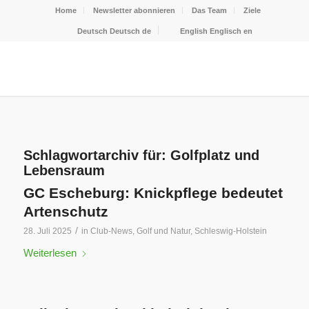
Home
Newsletter abonnieren
Das Team
Ziele
Deutsch
Deutsch
de
English
Englisch
en
Schlagwortarchiv für:
Golfplatz und
Lebensraum
GC Escheburg: Knickpflege bedeutet
Artenschutz
/
28. Juli 2025
in
Club-News
,
Golf und Natur
,
Schleswig-Holstein
Weiterlesen