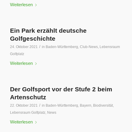
Weiterlesen
Ein Park erzählt deutsche
Golfgeschichte
/
24. Oktober 2021
in
Baden-Württemberg
,
Club-News
,
Lebensraum
Golfplatz
Weiterlesen
Der Golfsport vor der Stufe 2 beim
Artenschutz
/
22. Oktober 2021
in
Baden-Württemberg
,
Bayern
,
Biodiversität
,
Lebensraum Golfplatz
,
News
Weiterlesen