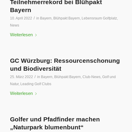
Teilnehmerrekord bei Blühpakt
Bayern
/
10. April 2022
in
Bayern
,
Blühpakt Bayern
,
Lebensraum Golfplatz
,
News
Weiterlesen
GC Würzburg: Ressourcenschonung
und Biodiversität
/
25. März 2022
in
Bayern
,
Blühpakt Bayern
,
Club-News
,
Golf und
Natur
,
Leading Golf Clubs
Weiterlesen
Golfer und Pfadfinder machen
„Naturpark blumenbunt“