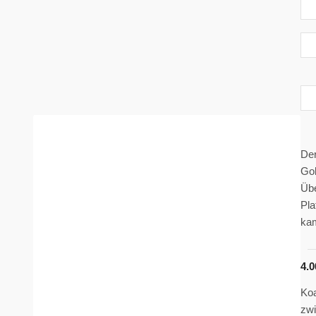
Der
Gol
Übe
Pla
kam
4
.
0
Koa
zwi