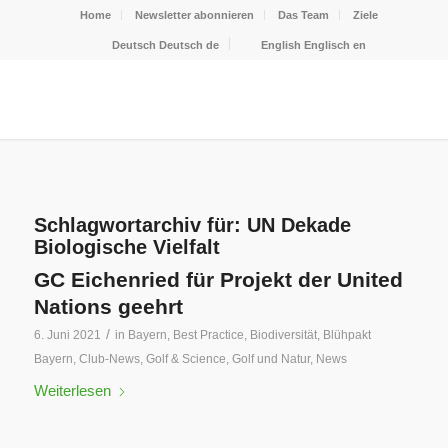
Home
Newsletter abonnieren
Das Team
Ziele
Deutsch
Deutsch
de
English
Englisch
en
Schlagwortarchiv für:
UN Dekade
Biologische Vielfalt
GC Eichenried für Projekt der United
Nations geehrt
/
6. Juni 2021
in
Bayern
,
Best Practice
,
Biodiversität
,
Blühpakt
Bayern
,
Club-News
,
Golf & Science
,
Golf und Natur
,
News
Weiterlesen