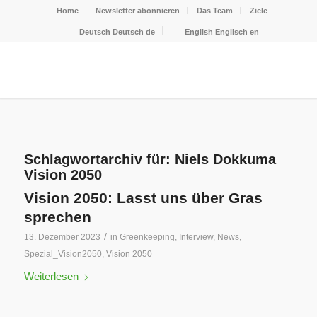
Home
Newsletter abonnieren
Das Team
Ziele
Deutsch
Deutsch
de
English
Englisch
en
Schlagwortarchiv für:
Niels Dokkuma
Vision 2050
Vision 2050: Lasst uns über Gras
sprechen
/
13. Dezember 2023
in
Greenkeeping
,
Interview
,
News
,
Spezial_Vision2050
,
Vision 2050
Weiterlesen