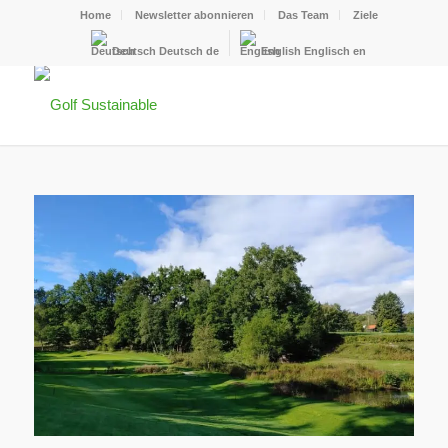
Home
Newsletter abonnieren
Das Team
Ziele
Deutsch
Deutsch
de
English
Englisch
en