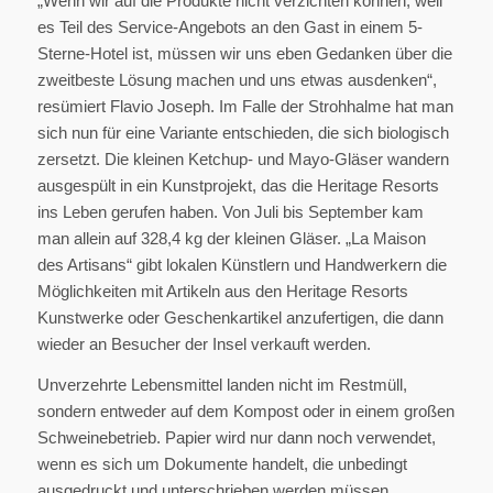
„Wenn wir auf die Produkte nicht verzichten können, weil
es Teil des Service-Angebots an den Gast in einem 5-
Sterne-Hotel ist, müssen wir uns eben Gedanken über die
zweitbeste Lösung machen und uns etwas ausdenken“,
resümiert Flavio Joseph. Im Falle der Strohhalme hat man
sich nun für eine Variante entschieden, die sich biologisch
zersetzt. Die kleinen Ketchup- und Mayo-Gläser wandern
ausgespült in ein Kunstprojekt, das die Heritage Resorts
ins Leben gerufen haben. Von Juli bis September kam
man allein auf 328,4 kg der kleinen Gläser. „La Maison
des Artisans“ gibt lokalen Künstlern und Handwerkern die
Möglichkeiten mit Artikeln aus den Heritage Resorts
Kunstwerke oder Geschenkartikel anzufertigen, die dann
wieder an Besucher der Insel verkauft werden.
Unverzehrte Lebensmittel landen nicht im Restmüll,
sondern entweder auf dem Kompost oder in einem großen
Schweinebetrieb. Papier wird nur dann noch verwendet,
wenn es sich um Dokumente handelt, die unbedingt
ausgedruckt und unterschrieben werden müssen.