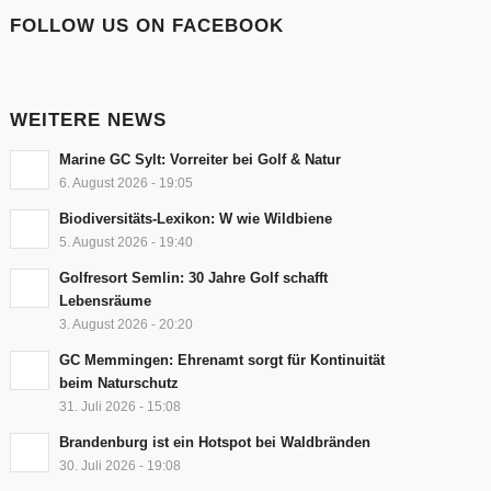
FOLLOW US ON FACEBOOK
WEITERE NEWS
Marine GC Sylt: Vorreiter bei Golf & Natur
6. August 2026 - 19:05
Biodiversitäts-Lexikon: W wie Wildbiene
5. August 2026 - 19:40
Golfresort Semlin: 30 Jahre Golf schafft
Lebensräume
3. August 2026 - 20:20
GC Memmingen: Ehrenamt sorgt für Kontinuität
beim Naturschutz
31. Juli 2026 - 15:08
Brandenburg ist ein Hotspot bei Waldbränden
30. Juli 2026 - 19:08