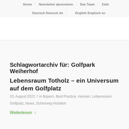
Home
Newsletter abonnieren
Das Team
Ziele
Deutsch
Deutsch
de
English
Englisch
en
Schlagwortarchiv für:
Golfpark
Weiherhof
Lebensraum Totholz – ein Universum
auf dem Golfplatz
/
20. August 2022
in
Bayern
,
Best Practice
,
Hessen
,
Lebensraum
Golfplatz
,
News
,
Schleswig-Holstein
Weiterlesen