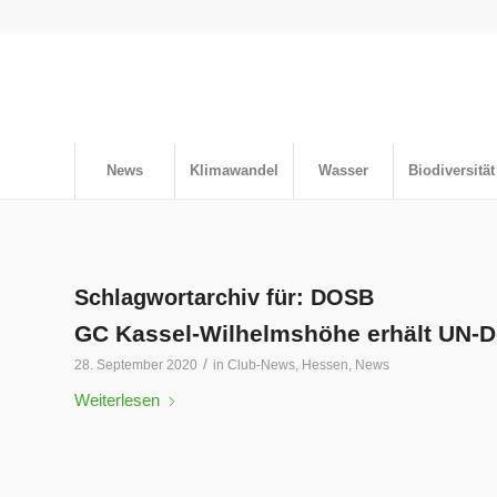
News
Klimawandel
Wasser
Biodiversität
Schlagwortarchiv für:
DOSB
GC Kassel-Wilhelmshöhe erhält UN-
/
28. September 2020
in
Club-News
,
Hessen
,
News
Weiterlesen