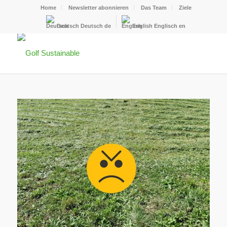
Home
Newsletter abonnieren
Das Team
Ziele
Deutsch
Deutsch
de
English
Englisch
en