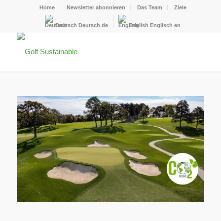
Home
Newsletter abonnieren
Das Team
Ziele
Deutsch
Deutsch
de
English
Englisch
en