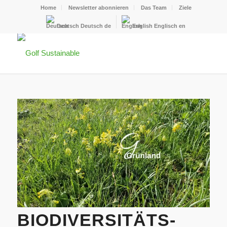
Home
Newsletter abonnieren
Das Team
Ziele
Deutsch
Deutsch
de
English
Englisch
en
BIODIVERSITÄTS-