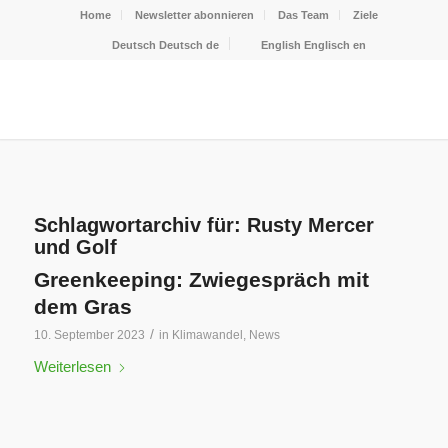
Home
Newsletter abonnieren
Das Team
Ziele
Deutsch
Deutsch
de
English
Englisch
en
Schlagwortarchiv für:
Rusty Mercer
und Golf
Greenkeeping: Zwiegespräch mit
dem Gras
/
10. September 2023
in
Klimawandel
,
News
Weiterlesen