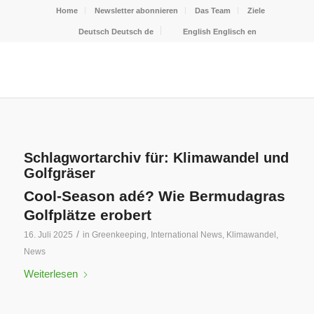
Home
Newsletter abonnieren
Das Team
Ziele
Deutsch
Deutsch
de
English
Englisch
en
Schlagwortarchiv für:
Klimawandel und
Golfgräser
Cool-Season adé? Wie Bermudagras
Golfplätze erobert
/
16. Juli 2025
in
Greenkeeping
,
International News
,
Klimawandel
,
News
Weiterlesen