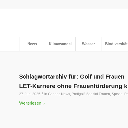
News
Klimawandel
Wasser
Biodiversität
Schlagwortarchiv für:
Golf und Frauen
LET-Karriere ohne Frauenförderung
/
27. Juni 2025
in
Gender
,
News
,
Profigolf
,
Spezial Frauen
,
Spezial Pr
Weiterlesen