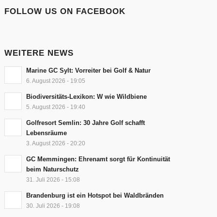
FOLLOW US ON FACEBOOK
WEITERE NEWS
Marine GC Sylt: Vorreiter bei Golf & Natur
6. August 2026 - 19:05
Biodiversitäts-Lexikon: W wie Wildbiene
5. August 2026 - 19:40
Golfresort Semlin: 30 Jahre Golf schafft
Lebensräume
3. August 2026 - 20:20
GC Memmingen: Ehrenamt sorgt für Kontinuität
beim Naturschutz
31. Juli 2026 - 15:08
Brandenburg ist ein Hotspot bei Waldbränden
30. Juli 2026 - 19:08