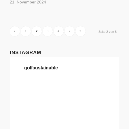
21. November 2024
‹
1
2
3
4
›
»
Seite 2 von 8
INSTAGRAM
golfsustainable