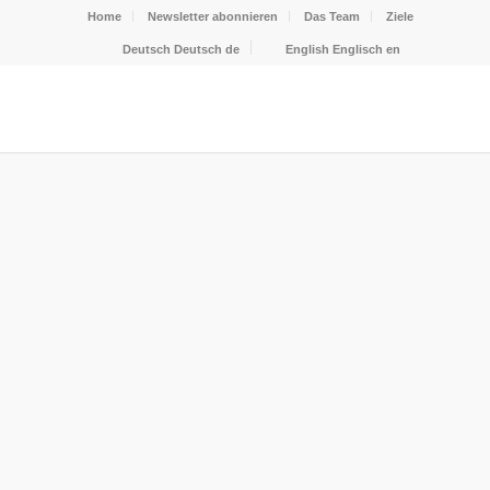
Home
Newsletter abonnieren
Das Team
Ziele
Deutsch
Deutsch
de
English
Englisch
en