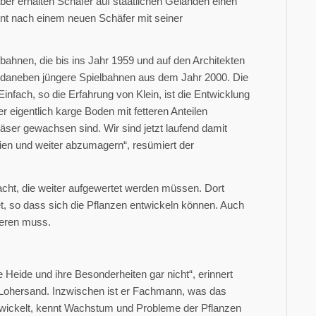
ber erhalten Schäfer auf staatlichen Geländen einen
ent nach einem neuen Schäfer mit seiner
bahnen, die bis ins Jahr 1959 und auf den Architekten
h daneben jüngere Spielbahnen aus dem Jahr 2000. Die
fach, so die Erfahrung von Klein, ist die Entwicklung
er eigentlich karge Boden mit fetteren Anteilen
ser gewachsen sind. Wir sind jetzt laufend damit
eien und weiter abzumagern“, resümiert der
cht, die weiter aufgewertet werden müssen. Dort
t, so dass sich die Pflanzen entwickeln können. Auch
ieren muss.
e Heide und ihre Besonderheiten gar nicht“, erinnert
z Lohersand. Inzwischen ist er Fachmann, was das
entwickelt, kennt Wachstum und Probleme der Pflanzen