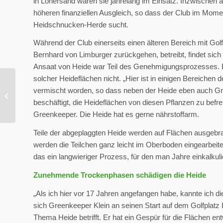
in Lohersand waren sie jahrelang im Einsatz. Inzwischen a
höheren finanziellen Ausgleich, so dass der Club im Mom
Heidschnucken-Herde sucht.
Während der Club einerseits einen älteren Bereich mit Golf
Bernhard von Limburger zurückgehen, betreibt, findet sic
Ansaat von Heide war Teil des Genehmigungsprozesses. Ein
solcher Heideflächen nicht. „Hier ist in einigen Bereichen d
GC Tuniberg: 90 Hektar
vermischt worden, so dass neben der Heide eben auch Grä
Naturoase im
beschäftigt, die Heideflächen von diesen Pflanzen zu befr
Schwarzwald
Greenkeeper. Die Heide hat es gerne nährstoffarm.
Teile der abgeplaggten Heide werden auf Flächen ausgebra
werden die Teilchen ganz leicht im Oberboden eingearbeite
das ein langwieriger Prozess, für den man Jahre einkalkul
Zunehmende Trockenphasen schädigen die Heide
„Als ich hier vor 17 Jahren angefangen habe, kannte ich di
sich Greenkeeper Klein an seinen Start auf dem Golfplat
Thema Heide betrifft. Er hat ein Gespür für die Flächen 