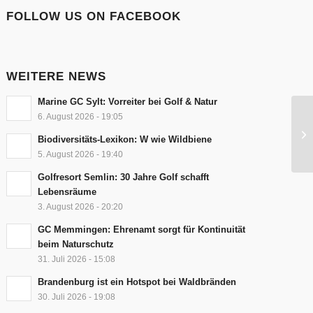
FOLLOW US ON FACEBOOK
WEITERE NEWS
Marine GC Sylt: Vorreiter bei Golf & Natur
6. August 2026 - 19:05
Biodiversitäts-Lexikon: W wie Wildbiene
5. August 2026 - 19:40
Golfresort Semlin: 30 Jahre Golf schafft
Lebensräume
3. August 2026 - 20:20
GC Memmingen: Ehrenamt sorgt für Kontinuität
beim Naturschutz
31. Juli 2026 - 15:08
Brandenburg ist ein Hotspot bei Waldbränden
30. Juli 2026 - 19:08