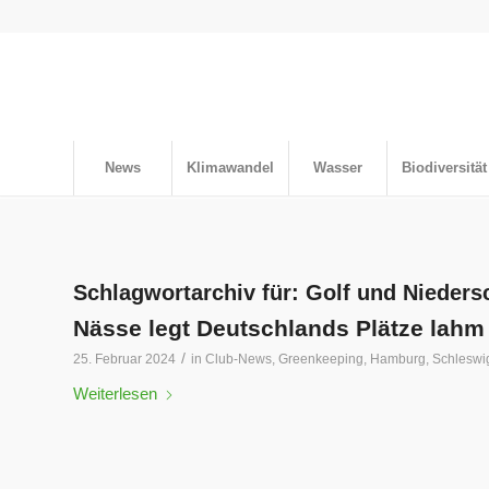
News
Klimawandel
Wasser
Biodiversität
Schlagwortarchiv für:
Golf und Nieders
Nässe legt Deutschlands Plätze lahm
/
25. Februar 2024
in
Club-News
,
Greenkeeping
,
Hamburg
,
Schleswi
Weiterlesen