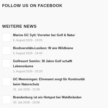
FOLLOW US ON FACEBOOK
WEITERE NEWS
Marine GC Sylt: Vorreiter bei Golf & Natur
6. August 2026 - 19:05
Biodiversitäts-Lexikon: W wie Wildbiene
5. August 2026 - 19:40
Golfresort Semlin: 30 Jahre Golf schafft
Lebensräume
3. August 2026 - 20:20
GC Memmingen: Ehrenamt sorgt für Kontinuität
beim Naturschutz
31. Juli 2026 - 15:08
Brandenburg ist ein Hotspot bei Waldbränden
30. Juli 2026 - 19:08