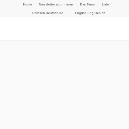
Home
Newsletter abonnieren
Das Team
Ziele
Deutsch
Deutsch
de
English
Englisch
en