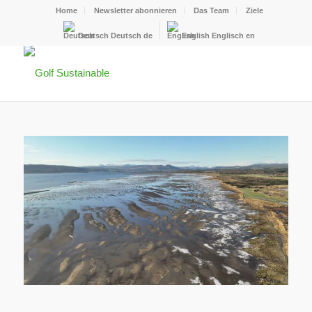
Home
Newsletter abonnieren
Das Team
Ziele
Deutsch
Deutsch
de
English
Englisch
en