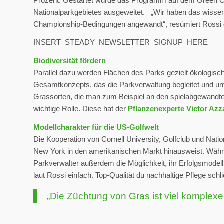
Prozent. Gestartet wurde das Programm auf dem Green Co
Nationalparkgebietes ausgeweitet. „Wir haben das wissensc
Championship-Bedingungen angewandt“, resümiert Ross
INSERT_STEADY_NEWSLETTER_SIGNUP_HERE
Biodiversität fördern
Parallel dazu werden Flächen des Parks gezielt ökologisc
Gesamtkonzepts, das die Parkverwaltung begleitet und unte
Grassorten, die man zum Beispiel an den spielabgewandte
wichtige Rolle. Diese hat der
Pflanzenexperte Victor Azz
Modellcharakter für die US-Golfwelt
Die Kooperation von Cornell University, Golfclub und Natio
New York in den amerikanischen Markt hinausweist. Währ
Parkverwalter außerdem die Möglichkeit, ihr Erfolgsmodell
laut Rossi einfach. Top-Qualität du nachhaltige Pflege schl
„Die Züchtung von Gras ist viel komplex