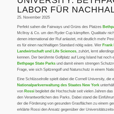
UNIVERSITY: BETHPA
LABOR FÜR NACHHAL
25. November 2025
Perfekt sahen die Fairways und Grüns des Platzes
Bethp
McIlroy & Co. um den Ryder Cup kämpften. Qualitativ nicht
denen international der Ruf anlastet, mit deutlich mehr P
es für einen nachhaltigen Standard nötig wäre. Wer
Frank 
Landwirtschaft und Life Sciences
, zuhört, lernt allerdi
kennen. Der berühmte Golfplatz auf Long Island hat noch ein
Bethpage State Parks
und damit einem strengen Schutzreg
Frage, wie sich Spitzengolf und Naturschutz in einem Nati
Eine Schlüsselrolle spielt dabei die Cornell University, die
Nationalparkverwaltung des Staates New York
unterhält
von
Rossi
begleitet die Hochschule seit vielen Jahren d
den Verantwortlichen des Parks. Dabei stand die Einführ
der die Förderung von gesunden Grasflächen zu einem gerin
erklärte Rossi den Ansatz gegenüber der Universitätszeits