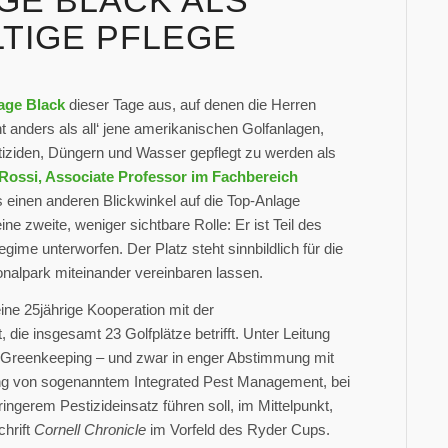
GE BLACK ALS
TIGE PFLEGE
age Black
dieser Tage aus, auf denen die Herren
 anders als all‘ jene amerikanischen Golfanlagen,
estiziden, Düngern und Wasser gepflegt zu werden als
Rossi, Associate Professor im Fachbereich
ngs einen anderen Blickwinkel auf die Top-Anlage
e zweite, weniger sichtbare Rolle: Er ist Teil des
ime unterworfen. Der Platz steht sinnbildlich für die
onalpark miteinander vereinbaren lassen.
 eine 25jährige Kooperation mit der
, die insgesamt 23 Golfplätze betrifft. Unter Leitung
as Greenkeeping – und zwar in enger Abstimmung mit
ung von sogenanntem Integrated Pest Management, bei
gerem Pestizideinsatz führen soll, im Mittelpunkt,
chrift
Cornell Chronicle
im Vorfeld des Ryder Cups.