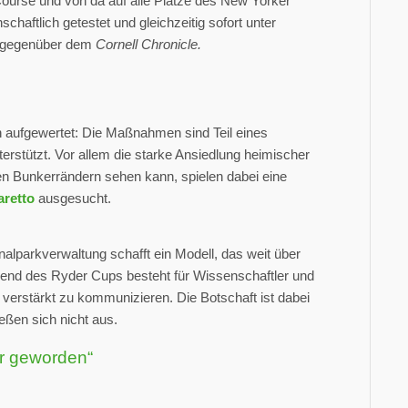
urse und von da auf alle Plätze des New Yorker
haftlich getestet und gleichzeitig sofort unter
i gegenüber dem
Cornell Chronicle.
h aufgewertet: Die Maßnahmen sind Teil eines
rstützt. Vor allem die starke Ansiedlung heimischer
n Bunkerrändern sehen kann, spielen dabei eine
aretto
ausgesucht.
nalparkverwaltung schafft ein Modell, das weit über
end des Ryder Cups besteht für Wissenschaftler und
 verstärkt zu kommunizieren. Die Botschaft ist dabei
ießen sich nicht aus.
er geworden“