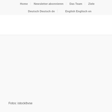
Home
Newsletter abonnieren
Das Team
Ziele
Deutsch
Deutsch
de
English
Englisch
en
Fotos: istock/bvse