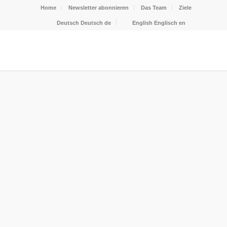
Home
Newsletter abonnieren
Das Team
Ziele
Deutsch
Deutsch
de
English
Englisch
en