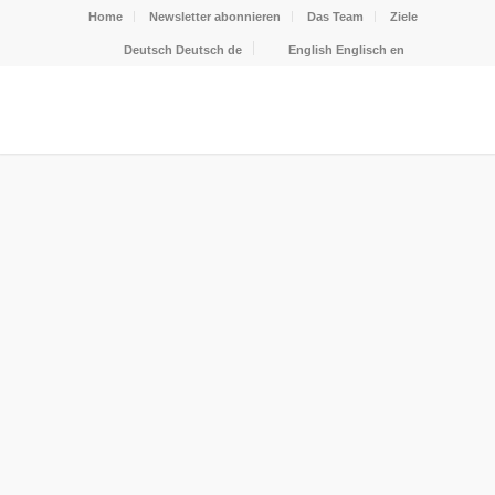
Home
Newsletter abonnieren
Das Team
Ziele
Deutsch
Deutsch
de
English
Englisch
en