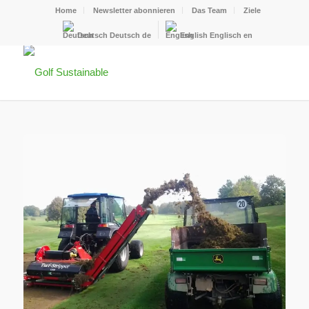
Home
Newsletter abonnieren
Das Team
Ziele
Deutsch
Deutsch
de
English
Englisch
en