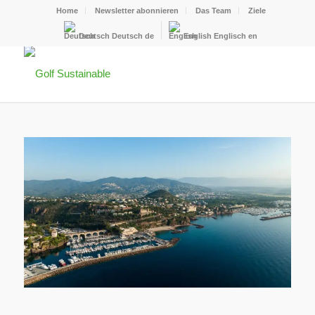
Home
Newsletter abonnieren
Das Team
Ziele
Deutsch
Deutsch
de
English
Englisch
en