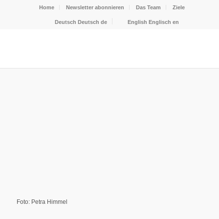
Home
Newsletter abonnieren
Das Team
Ziele
Deutsch
Deutsch
de
English
Englisch
en
Foto: Petra Himmel