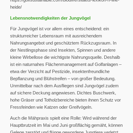
heide/
Lebensnotwendigkeiten der Jungvögel
Für Jungvögel ist vor allem eines entscheidend: ein
strukturreicher Lebensraum mit ausreichendem
Nahrungsangebot und geschütztem Rückzugsraum. In
der Nestlingsphase sind Insekten, Spinnen und andere
kleine Wirbellose die wichtigste Nahrungsquelle. Deshalb
ist ein naturnahes Flächenmanagement auf Golfanlagen –
etwa der Verzicht auf Pestizide, insektenfreundliche
Bepflanzung und Blühstreifen – von großer Bedeutung.
Unmittelbar nach dem Ausfliegen sind Jungvögel zudem
auf sichere Deckung angewiesen. Dichtes Buschwerk,
hohe Gräser und Totholzbereiche bieten ihnen Schutz vor
Fressfeinden wie Katzen oder Greifvögeln.
Auch die Mähpraxis spielt eine Rolle: Wird während der
Hauptbrutzeit im Mai und Juni großflächig gemäht, können
Gelege zerstört und flügge gewordene Jungtiere verletzt