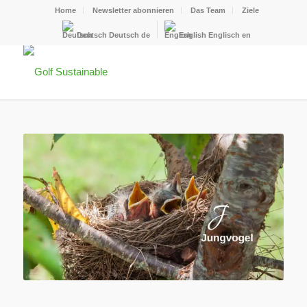
Home
Newsletter abonnieren
Das Team
Ziele
Deutsch
Deutsch
de
English
Englisch
en