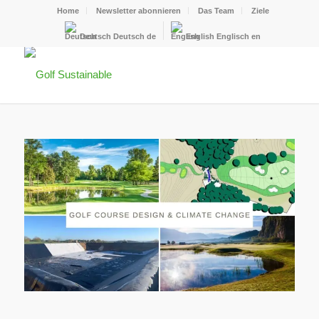
Home
Newsletter abonnieren
Das Team
Ziele
Deutsch
Deutsch
de
English
Englisch
en