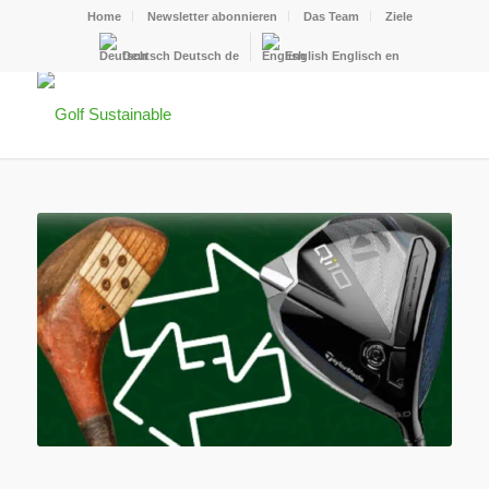
Home
Newsletter abonnieren
Das Team
Ziele
Deutsch
Deutsch
de
English
Englisch
en