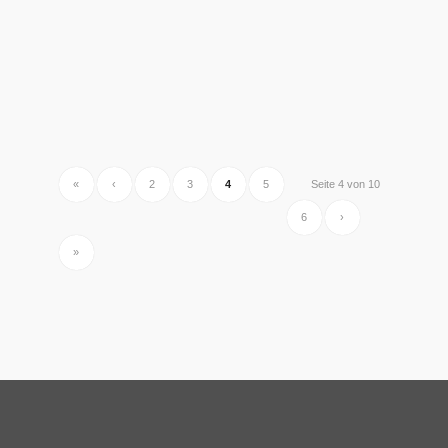
«
‹
2
3
4
5
Seite 4 von 10
6
›
»