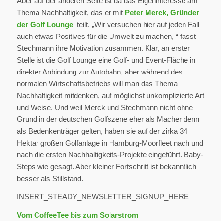
Aber auf der anderen Seite ist da das Eigeninteresse am
Thema Nachhaltigkeit, das er mit
Peter Merck, Gründer
der Golf Lounge
, teilt. „Wir versuchen hier auf jeden Fall
auch etwas Positives für die Umwelt zu machen, “ fasst
Stechmann ihre Motivation zusammen. Klar, an erster
Stelle ist die Golf Lounge eine Golf- und Event-Fläche in
direkter Anbindung zur Autobahn, aber während des
normalen Wirtschaftsbetriebs will man das Thema
Nachhaltigkeit mitdenken, auf möglichst unkomplizierte Art
und Weise. Und weil Merck und Stechmann nicht ohne
Grund in der deutschen Golfszene eher als Macher denn
als Bedenkenträger gelten, haben sie auf der zirka 34
Hektar großen Golfanlage in Hamburg-Moorfleet nach und
nach die ersten Nachhaltigkeits-Projekte eingeführt. Baby-
Steps wie gesagt. Aber kleiner Fortschritt ist bekanntlich
besser als Stillstand.
INSERT_STEADY_NEWSLETTER_SIGNUP_HERE
Vom CoffeeTee bis zum Solarstrom