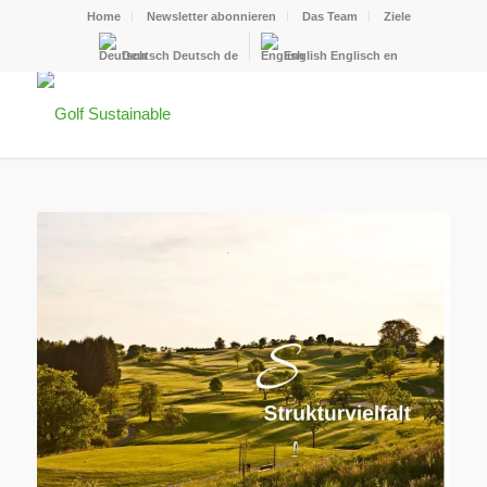
Home
Newsletter abonnieren
Das Team
Ziele
Deutsch
Deutsch
de
English
Englisch
en